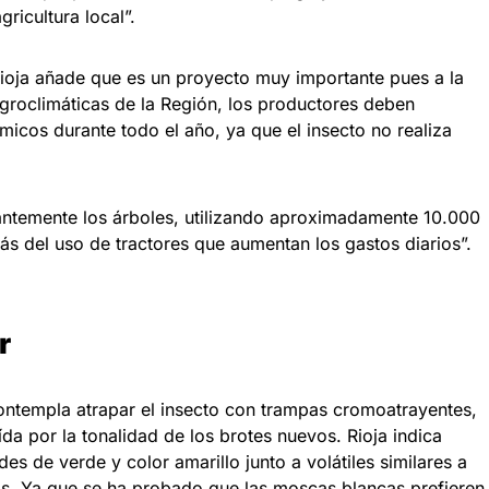
gricultura local”.
ioja añade que es un proyecto muy importante pues a la
groclimáticas de la Región, los productores deben
micos durante todo el año, ya que el insecto no realiza
antemente los árboles, utilizando aproximadamente 10.000
ás del uso de tractores que aumentan los gastos diarios”.
r
 contempla atrapar el insecto con trampas cromoatrayentes,
da por la tonalidad de los brotes nuevos. Rioja indica
s de verde y color amarillo junto a volátiles similares a
cos. Ya que se ha probado que las moscas blancas prefieren