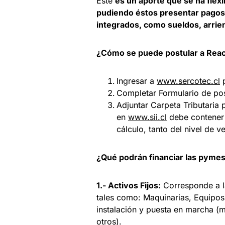
Este
es un aporte que se ha flex
pudiendo éstos presentar pagos
integrados, como sueldos, arrien
¿Cómo se puede postular a Rea
Ingresar a
www.sercotec.cl
p
Completar Formulario de pos
Adjuntar Carpeta Tributaria 
en
www.sii.cl
debe contener 
cálculo, tanto del nivel de 
¿Qué podrán financiar las pymes
1.- Activos Fijos:
Corresponde a la
tales como: Maquinarias, Equipos,
instalación y puesta en marcha (
otros).