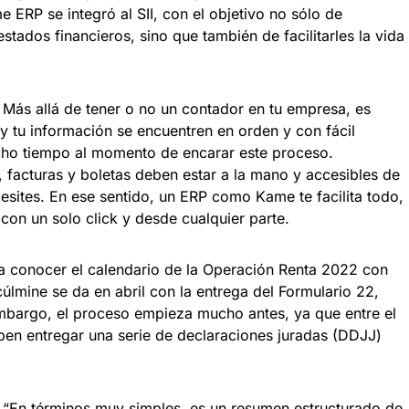
 ERP se integró al SII, con el objetivo no sólo de
stados financieros, sino que también de facilitarles la vida
Más allá de tener o no un contador en tu empresa, es
 tu información se encuentren en orden y con fácil
cho tiempo al momento de encarar este proceso.
 facturas y boletas deben estar a la mano y accesibles de
sites. En ese sentido, un ERP como Kame te facilita todo,
 con un solo click y desde cualquier parte.
 a conocer el calendario de la Operación Renta 2022 con
cúlmine se da en abril con la entrega del Formulario 22,
embargo, el proceso empieza mucho antes, ya que entre el
ben entregar una serie de declaraciones juradas (DDJJ)
“En términos muy simples, es un resumen estructurado de