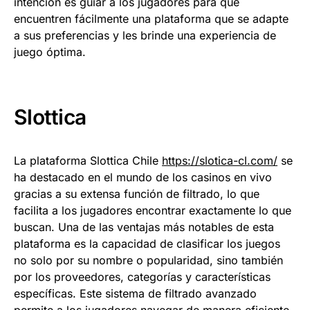
intención es guiar a los jugadores para que
encuentren fácilmente una plataforma que se adapte
a sus preferencias y les brinde una experiencia de
juego óptima.
Slottica
La plataforma Slottica Chile
https://slotica-cl.com/
se
ha destacado en el mundo de los casinos en vivo
gracias a su extensa función de filtrado, lo que
facilita a los jugadores encontrar exactamente lo que
buscan. Una de las ventajas más notables de esta
plataforma es la capacidad de clasificar los juegos
no solo por su nombre o popularidad, sino también
por los proveedores, categorías y características
específicas. Este sistema de filtrado avanzado