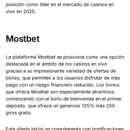
posición como líder en el mercado de casinos en
vivo en 2025.
Mostbet
La plataforma Mostbet se posiciona como una opción
destacada en el ámbito de los casinos en vivo
gracias a su impresionante variedad de ofertas de
bonos, que permiten a los usuarios disfrutar de más
juego con un riesgo financiero reducido. Los bonos
que ofrece Mostbet son especialmente atractivos,
comenzando con el bono de bienvenida en el primer
depósito, que ofrece un generoso 125% más 250
giros gratis.
Esta oferta inicial se complementa con bonificaciones