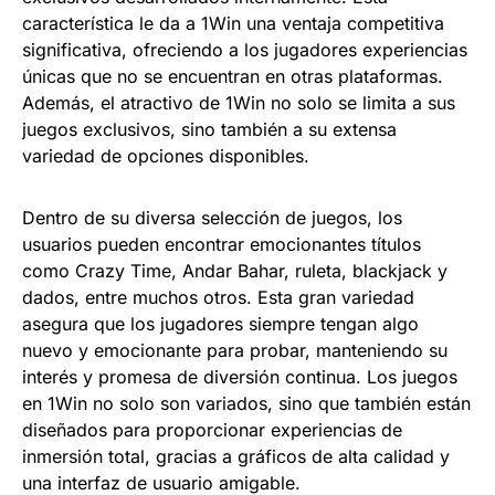
característica le da a 1Win una ventaja competitiva
significativa, ofreciendo a los jugadores experiencias
únicas que no se encuentran en otras plataformas.
Además, el atractivo de 1Win no solo se limita a sus
juegos exclusivos, sino también a su extensa
variedad de opciones disponibles.
Dentro de su diversa selección de juegos, los
usuarios pueden encontrar emocionantes títulos
como Crazy Time, Andar Bahar, ruleta, blackjack y
dados, entre muchos otros. Esta gran variedad
asegura que los jugadores siempre tengan algo
nuevo y emocionante para probar, manteniendo su
interés y promesa de diversión continua. Los juegos
en 1Win no solo son variados, sino que también están
diseñados para proporcionar experiencias de
inmersión total, gracias a gráficos de alta calidad y
una interfaz de usuario amigable.