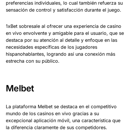
preferencias individuales, lo cual también refuerza su
sensación de control y satisfacción durante el juego.
1xBet sobresale al ofrecer una experiencia de casino
en vivo envolvente y amigable para el usuario, que se
destaca por su atención al detalle y enfoque en las
necesidades específicas de los jugadores
hispanohablantes, logrando así una conexión más
estrecha con su público.
Melbet
La plataforma Melbet se destaca en el competitivo
mundo de los casinos en vivo gracias a su
excepcional aplicación móvil, una característica que
la diferencia claramente de sus competidores.