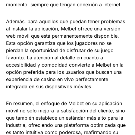
momento, siempre que tengan conexión a Internet.
Además, para aquellos que puedan tener problemas
al instalar la aplicación, Melbet ofrece una versión
web móvil que está permanentemente disponible.
Esta opción garantiza que los jugadores no se
pierdan la oportunidad de disfrutar de su juego
favorito. La atención al detalle en cuanto a
accesibilidad y comodidad convierte a Melbet en la
opción preferida para los usuarios que buscan una
experiencia de casino en vivo perfectamente
integrada en sus dispositivos móviles.
En resumen, el enfoque de Melbet en su aplicación
móvil no solo mejora la satisfacción del cliente, sino
que también establece un estándar más alto para la
industria, ofreciendo una plataforma optimizada que
es tanto intuitiva como poderosa, reafirmando su