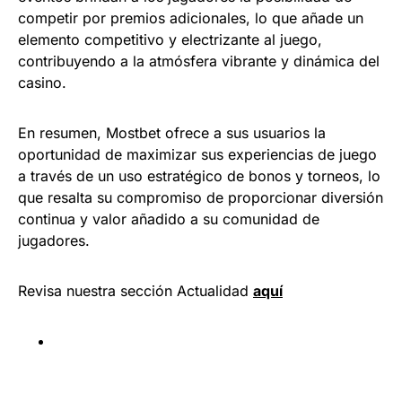
competir por premios adicionales, lo que añade un
elemento competitivo y electrizante al juego,
contribuyendo a la atmósfera vibrante y dinámica del
casino.
En resumen, Mostbet ofrece a sus usuarios la
oportunidad de maximizar sus experiencias de juego
a través de un uso estratégico de bonos y torneos, lo
que resalta su compromiso de proporcionar diversión
continua y valor añadido a su comunidad de
jugadores.
Revisa nuestra sección Actualidad
aquí