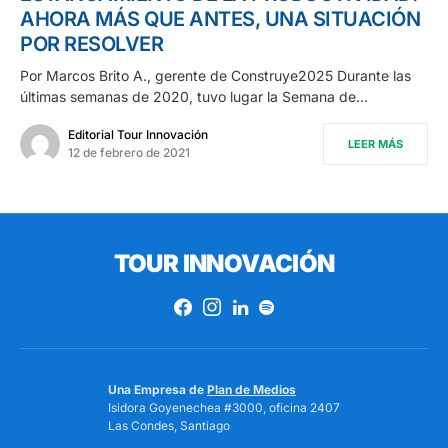
AHORA MÁS QUE ANTES, UNA SITUACIÓN
POR RESOLVER
Por Marcos Brito A., gerente de Construye2025 Durante las
últimas semanas de 2020, tuvo lugar la Semana de…
Editorial Tour Innovación
LEER MÁS
12 de febrero de 2021
TOUR INNOVACIÓN
Una Empresa de
Plan de Medios
Isidora Goyenechea #3000, oficina 2407
Las Condes, Santiago