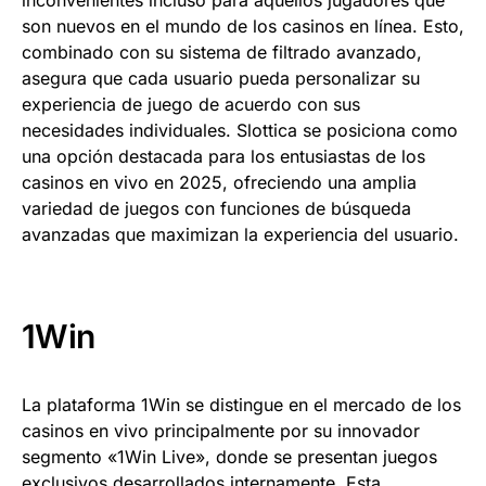
inconvenientes incluso para aquellos jugadores que
son nuevos en el mundo de los casinos en línea. Esto,
combinado con su sistema de filtrado avanzado,
asegura que cada usuario pueda personalizar su
experiencia de juego de acuerdo con sus
necesidades individuales. Slottica se posiciona como
una opción destacada para los entusiastas de los
casinos en vivo en 2025, ofreciendo una amplia
variedad de juegos con funciones de búsqueda
avanzadas que maximizan la experiencia del usuario.
1Win
La plataforma 1Win se distingue en el mercado de los
casinos en vivo principalmente por su innovador
segmento «1Win Live», donde se presentan juegos
exclusivos desarrollados internamente. Esta