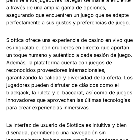
permite a los jugadores navegar de manera eficiente
a través de una amplia gama de opciones,
asegurando que encuentren un juego que se adapte
perfectamente a sus gustos y preferencias de juego.
Slottica ofrece una experiencia de casino en vivo que
es inigualable, con crupieres en directo que aportan
un toque humano y auténtico a cada sesión de juego.
Además, la plataforma cuenta con juegos de
reconocidos proveedores internacionales,
garantizando la calidad y diversidad de la oferta. Los
jugadores pueden disfrutar de clásicos como el
blackjack, la ruleta y el baccarat, así como de juegos
innovadores que aprovechan las últimas tecnologías
para crear experiencias inmersivas.
La interfaz de usuario de Slottica es intuitiva y bien
diseñada, permitiendo una navegación sin