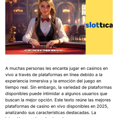
A muchas personas les encanta jugar en casinos en
vivo a través de plataformas en línea debido a la
experiencia inmersiva y la emoción del juego en
tiempo real. Sin embargo, la variedad de plataformas
disponibles puede intimidar a algunos usuarios que
buscan la mejor opción. Este texto reúne las mejores
plataformas de casino en vivo disponibles en 2025,
analizando sus características destacadas. La