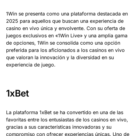
1Win se presenta como una plataforma destacada en
2025 para aquellos que buscan una experiencia de
casino en vivo única y envolvente. Con su oferta de
juegos exclusivos en «1Win Live» y una amplia gama
de opciones, 1Win se consolida como una opción
preferida para los aficionados a los casinos en vivo
que valoran la innovación y la diversidad en su
experiencia de juego.
1xBet
La plataforma 1xBet se ha convertido en una de las
favoritas entre los entusiastas de los casinos en vivo,
gracias a sus características innovadoras y su
compromiso con ofrecer experiencias únicas. Uno de