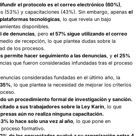
difundir el protocolo es el correo electrónico (60%)
,
nas (53%) y capacitaciones (43%). Sin embargo, apenas
el
 plataformas tecnológicas
, lo que revela un bajo
amientas disponibles.
l de denuncias
, pero
el 57% sigue utilizando el correo
edio de recepción, lo que plantea dudas sobre la
dad de los procesos.
s permite hacer seguimiento a las denuncias
, y
el 25%
ncias que fueron consideradas infundadas tras el proceso
denuncias consideradas fundadas en el último año, la
35%
, lo que plantea la necesidad de mejorar los criterios
roceso.
do un procedimiento formal de investigación y sanción.
itado a sus trabajadores sobre la Ley Karin
, lo que
presas aún no realiza ninguna capacitación.
43% lo hace solo una vez al año
, lo que pone en
l proceso formativo.
2% de los encuestados evaluó a su organización entre 4