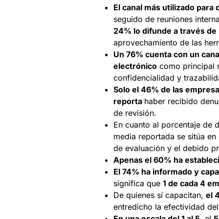
El canal más utilizado para 
seguido de reuniones inter
24% lo difunde a través de
aprovechamiento de las herr
Un 76% cuenta con un cana
electrónico
como principal m
confidencialidad y trazabili
Solo el 46% de las empresa
reporta
haber recibido denu
de revisión.
En cuanto al porcentaje de 
media reportada se sitúa en
de evaluación y el debido p
Apenas el 60% ha estableci
El 74% ha informado y capac
significa que
1 de cada 4 em
De quienes sí capacitan,
el 
entredicho la efectividad de
En una escala del 1 al 5
, el
5