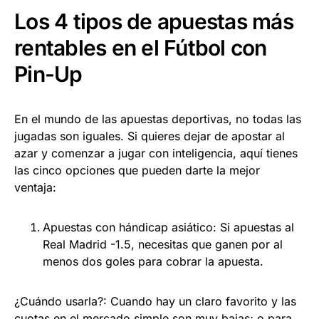
Los 4 tipos de apuestas más
rentables en el Fútbol con
Pin-Up
En el mundo de las apuestas deportivas, no todas las
jugadas son iguales. Si quieres dejar de apostar al
azar y comenzar a jugar con inteligencia, aquí tienes
las cinco opciones que pueden darte la mejor
ventaja:
Apuestas con hándicap asiático: Si apuestas al
Real Madrid -1.5, necesitas que ganen por al
menos dos goles para cobrar la apuesta.
¿Cuándo usarla?: Cuando hay un claro favorito y las
cuotas en el mercado simple son muy bajas; o para