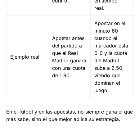
control.
en tiempo
real.
Apostar en el
minuto 60
Apostar antes
cuando el
del partido a
marcador está
que el Real
0-0 y la cuota
Ejemplo real
Madrid ganará
del Madrid
con una cuota
sube a 2.50,
de 1.90.
viendo que
dominan el
juego.
En el fútbol y en las apuestas, no siempre gana el que
más sabe, sino el que mejor aplica su estrategia.