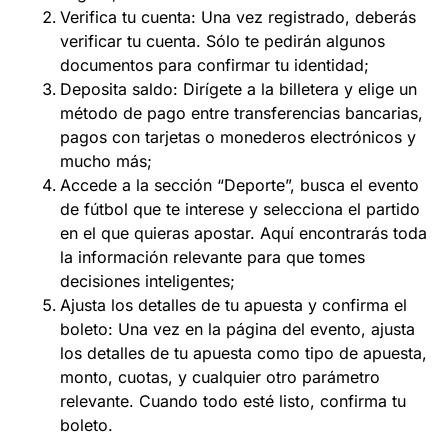
Verifica tu cuenta: Una vez registrado, deberás
verificar tu cuenta. Sólo te pedirán algunos
documentos para confirmar tu identidad;
Deposita saldo: Dirígete a la billetera y elige un
método de pago entre transferencias bancarias,
pagos con tarjetas o monederos electrónicos y
mucho más;
Accede a la sección “Deporte”, busca el evento
de fútbol que te interese y selecciona el partido
en el que quieras apostar. Aquí encontrarás toda
la información relevante para que tomes
decisiones inteligentes;
Ajusta los detalles de tu apuesta y confirma el
boleto: Una vez en la página del evento, ajusta
los detalles de tu apuesta como tipo de apuesta,
monto, cuotas, y cualquier otro parámetro
relevante. Cuando todo esté listo, confirma tu
boleto.