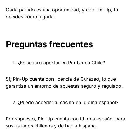
Cada partido es una oportunidad, y con Pin-Up, tú
decides cómo jugarla.
Preguntas frecuentes
¿Es seguro apostar en Pin-Up en Chile?
Sí, Pin-Up cuenta con licencia de Curazao, lo que
garantiza un entorno de apuestas seguro y regulado.
¿Puedo acceder al casino en idioma español?
Por supuesto, Pin-Up cuenta con idioma español para
sus usuarios chilenos y de habla hispana.