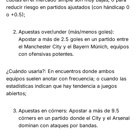
reducir riesgo en partidos ajustados (con hándicap 0
o +0.5);
Apuestas over/under (más/menos goles):
Apostar a más de 2.5 goles en un partido entre
el Manchester City y el Bayern Múnich, equipos
con ofensivas potentes.
¿Cuándo usarla?: En encuentros donde ambos
equipos suelen anotar con frecuencia; o cuando las
estadísticas indican que hay tendencia a juegos
abiertos;
Apuestas en córners: Apostar a más de 9.5
córners en un partido donde el City y el Arsenal
dominan con ataques por bandas.