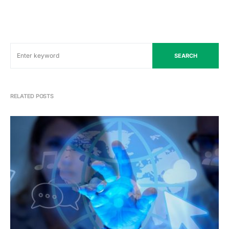
SEARCH
RELATED POSTS