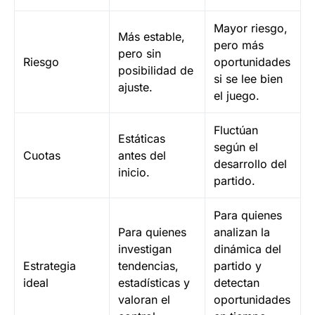
Mayor riesgo,
Más estable,
pero más
pero sin
Riesgo
oportunidades
posibilidad de
si se lee bien
ajuste.
el juego.
Fluctúan
Estáticas
según el
Cuotas
antes del
desarrollo del
inicio.
partido.
Para quienes
Para quienes
analizan la
investigan
dinámica del
Estrategia
tendencias,
partido y
ideal
estadísticas y
detectan
valoran el
oportunidades