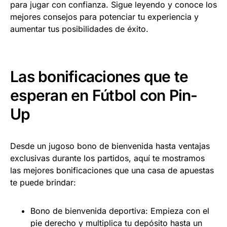
para jugar con confianza. Sigue leyendo y conoce los
mejores consejos para potenciar tu experiencia y
aumentar tus posibilidades de éxito.
Las bonificaciones que te
esperan en Fútbol con Pin-
Up
Desde un jugoso bono de bienvenida hasta ventajas
exclusivas durante los partidos, aquí te mostramos
las mejores bonificaciones que una casa de apuestas
te puede brindar:
Bono de bienvenida deportiva: Empieza con el
pie derecho y multiplica tu depósito hasta un