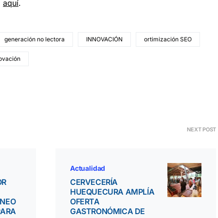
d
aquí
.
generación no lectora
INNOVACIÓN
ortimización SEO
novación
NEXT POST
Actualidad
OR
CERVECERÍA
HUEQUECURA AMPLÍA
RNEO
OFERTA
PARA
GASTRONÓMICA DE